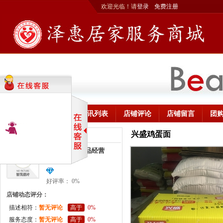
欢迎光临！请
登录
免费注册
首页
商品列表
资讯列表
店铺评论
店铺留言
团
兴盛鸡蛋面
山田香粮油精品经营部
山田香粮油精品经营
部
好评率： 0%
店铺动态评分：
描述相符：
暂无评论
高于
0%
服务态度：
暂无评论
高于
0%