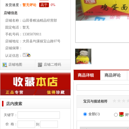
发货速度：
暂无评论
高于
0%
店铺信息
店铺名称：
山田香粮油精品经营部
固定电话：
暂无
手机号码：
13385070911
店铺地址：
大田县均溪镇宝山路97号
店铺保障：
认证信息：
店铺地图
店铺二维码
商品详细
商品评论
宝贝与描述相符
店内搜索
全部(
0
)
好
关键字：
价 格：
到